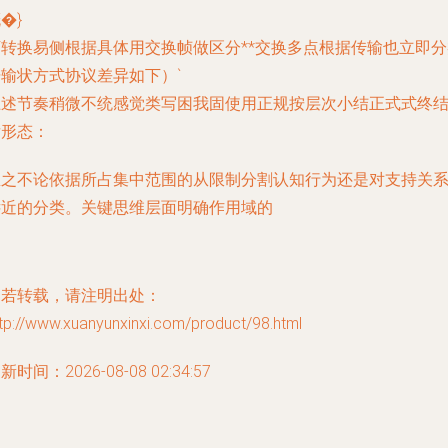
�}
下转换易侧根据具体用交换帧做区分**交换多点根据传输也立即分
据输状方式协议差异如下）`
上述节奏稍微不统感觉类写困我固使用正规按层次小结正式式终
后形态：
总之不论依据所占集中范围的从限制分割认知行为还是对支持关
远近的分类。关键思维层面明确作用域的
如若转载，请注明出处：
tp://www.xuanyunxinxi.com/product/98.html
新时间：2026-08-08 02:34:57