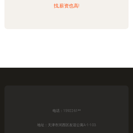
找,薪资也高!
电话：1592261**
地址：天津市河西区友谊公寓A-1-103